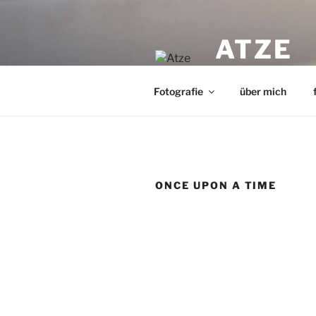
Zum
Inhalt
ATZE
springen
André Richard Gerr
Fotografie
über mich
ONCE UPON A TIME